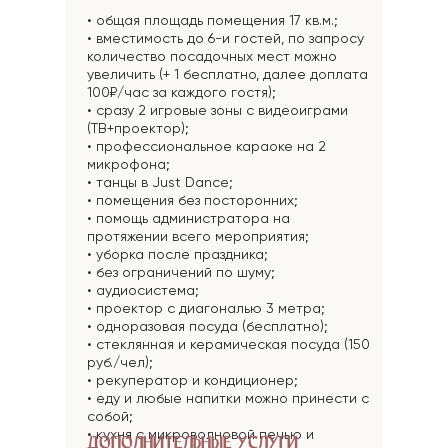
• общая площадь помещения 17 кв.м.;
• вместимость до 6-и гостей, по запросу
количество посадочных мест можно
увеличить (+ 1 бесплатно, далее доплата
100₽/час за каждого гостя);
• сразу 2 игровые зоны с видеоиграми
(ТВ+проектор);
• профессиональное караоке на 2
микрофона;
• танцы в Just Dance;
• помещения без посторонних;
• помощь администратора на
протяжении всего мероприятия;
• уборка после праздника;
• без ограничений по шуму;
• аудиосистема;
• проектор с диагональю 3 метра;
• одноразовая посуда (бесплатно);
• стеклянная и керамическая посуда (150
руб./чел);
• рекуператор и кондиционер;
• еду и любые напитки можно принести с
собой;
• кухня с микроволновой печью и
ДОПОЛНИТЕЛЬНЫЕ УСЛУГИ