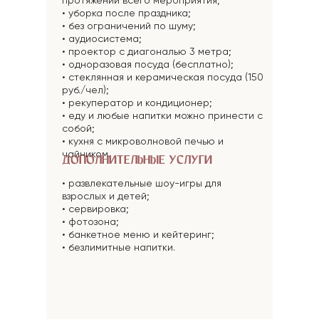
протяжении всего мероприятия;
• уборка после праздника;
• без ограничений по шуму;
• аудиосистема;
• проектор с диагональю 3 метра;
• одноразовая посуда (бесплатно);
• стеклянная и керамическая посуда (150
руб./чел);
• рекуператор и кондиционер;
• еду и любые напитки можно принести с
собой;
• кухня с микроволновой печью и
чайником.
ДОПОЛНИТЕЛЬНЫЕ УСЛУГИ
• развлекательные шоу-игры для
взрослых и детей;
• сервировка;
• фотозона;
• банкетное меню и кейтеринг;
• безлимитные напитки.